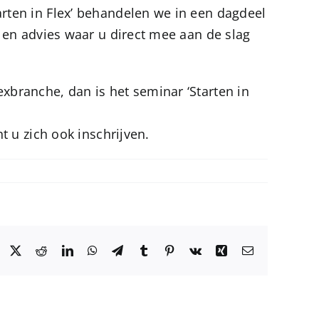
rten in Flex’ behandelen we in een dagdeel
s en advies waar u direct mee aan de slag
xbranche, dan is het seminar ‘Starten in
t u zich ook inschrijven.
Facebook
X
Reddit
LinkedIn
WhatsApp
Telegram
Tumblr
Pinterest
Vk
Xing
E-
mail