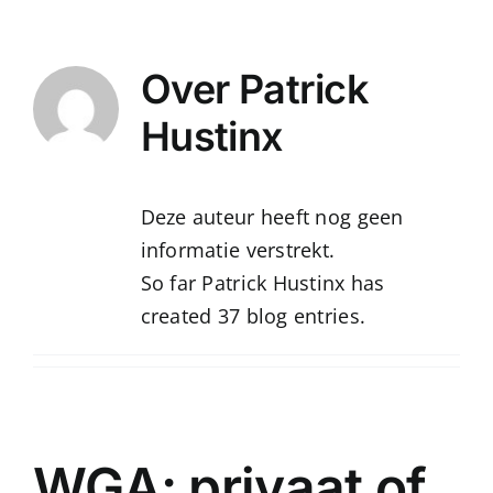
Ga
naar
Over
Patrick
inhoud
Hustinx
Deze auteur heeft nog geen
informatie verstrekt.
So far Patrick Hustinx has
created 37 blog entries.
WGA: privaat of